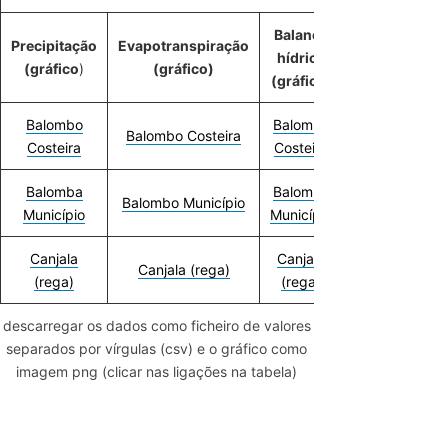
Balanço
Precipitação
Evapotranspiração
MSI-EVI
hídrico
(gráfico
)
(gráfico)
(gráfico)
(gráfico)
Balombo
Balombo
Balombo
Balombo Costeira
Costeira
Costeira
Costeira
Balomba
Balombo
Balombo
Balombo Município
Município
Município
Município
Canjala
Canjala
Canjala
Canjala (rega)
(rega)
(rega)
(rega)
descarregar os dados como ficheiro de valores
separados por vírgulas (csv) e o gráfico como
imagem png (clicar nas ligações na tabela)