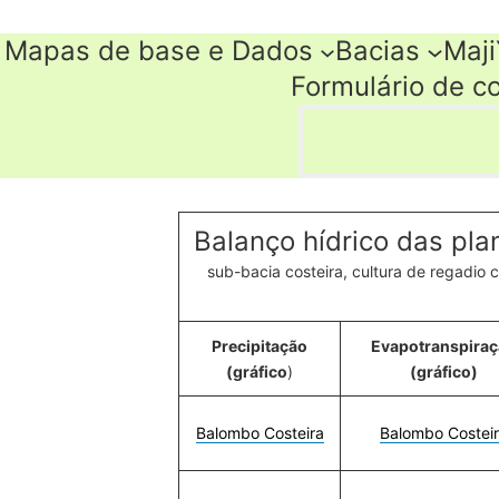
Skip
Mapas de base e Dados
Bacias
Maji
to
content
Formulário de c
Search
Balanço hídrico das pla
sub-bacia costeira, cultura de regadio 
Precipitação
Evapotranspira
(gráfico
)
(gráfico)
Balombo Costeira
Balombo Costei