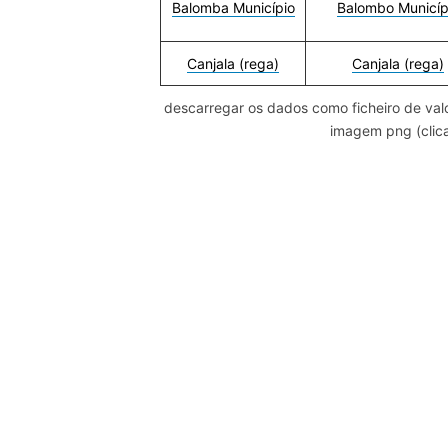
Balomba Município
Balombo Municíp
Canjala (rega)
Canjala (rega)
descarregar os dados como ficheiro de valo
imagem png (clica