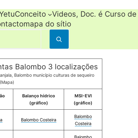
Yetu
Conceito
Videos, Doc. é Curso de
ontacto
mapa do sítio
ntas Balombo 3 localizações
canjala, Balombo município culturas de sequeiro
(Mapa)
ção
Balanço hídrico
MSI-EVI
(gráfico)
(gráfico)
Balombo
ra
Balombo Costeira
Costeira
Balombo