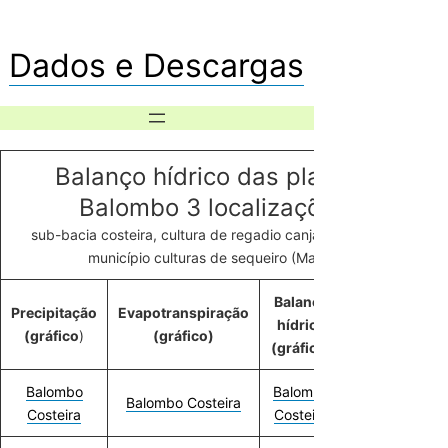
Dados e Descargas
Balanço hídrico das plantas
Balombo 3 localizações
sub-bacia costeira, cultura de regadio canjala, Balombo
município culturas de sequeiro (Mapa)
Balanço
Precipitação
Evapotranspiração
MSI-EVI
hídrico
(gráfico
)
(gráfico)
(gráfico)
(gráfico)
Balombo
Balombo
Balombo
Balombo Costeira
Costeira
Costeira
Costeira