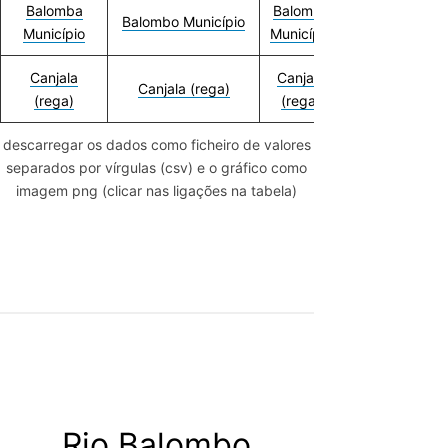
Balomba
Balombo
Balombo
Balombo Município
Município
Município
Município
Canjala
Canjala
Canjala
Canjala (rega)
(rega)
(rega)
(rega)
descarregar os dados como ficheiro de valores
separados por vírgulas (csv) e o gráfico como
imagem png (clicar nas ligações na tabela)
Rio Balombo